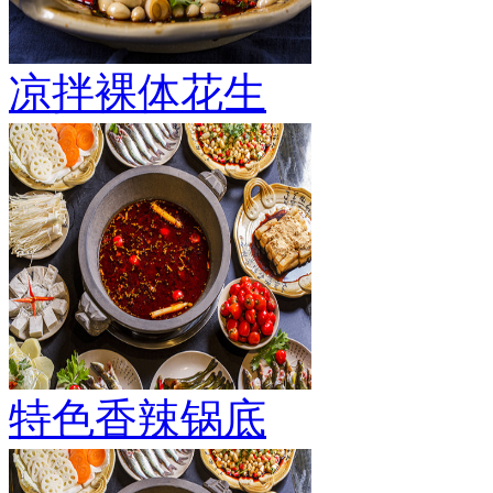
凉拌裸体花生
特色香辣锅底