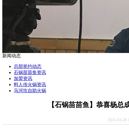
新闻动态
总部签约动态
石锅苗苗鱼资讯
加盟资讯
料人传火锅资讯
马河坎自助火锅
【石锅苗苗鱼】恭喜杨总
2021-03-